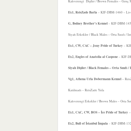
Kahverengi Dişiler / Brown Females – Genç Sın
Ex1, ReisZade Barla
– KIF-DBM-1460 – Livon
G, Bsdney Brother’s Kennel
– KIF-DBM-1453 
Siyah Erkekler / Black Males – Orta Sınıfı / I
Ex1, CW, CAC – Jony Pride of Turkey
– KIF
Ex2, Engles of Anatolia al Caspone
– KIF-DB
Siyah Dişiler / Black Females – Orta Sınıfı /
Vg1, Athena Urla Dobermann Kennel
– Reis
Katılmadı – ReisZade Yula
Kahverengi Erkekler / Brown Males – Orta Sını
Ex1, CAC, CW, BOS – İce Pride of Turkey
– 
Ex2, Bull of İstanbul İmpala
– KIF-DBM-1322 