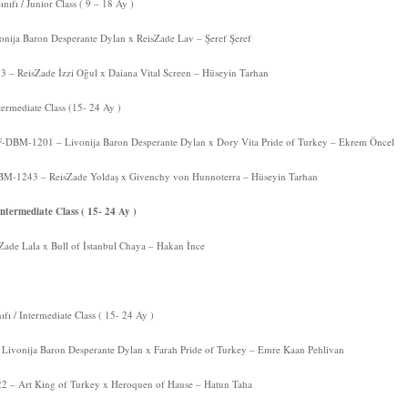
ıfı / Junior Class ( 9 – 18 Ay )
ija Baron Desperante Dylan x ReisZade Lav – Şeref Şeref
– ReisZade İzzi Oğul x Daiana Vital Screen – Hüseyin Tarhan
ntermediate Class (15- 24 Ay )
-DBM-1201 – Livonija Baron Desperante Dylan x Dory Vita Pride of Turkey – Ekrem Öncel
M-1243 – ReisZade Yoldaş x Givenchy von Hunnoterra – Hüseyin Tarhan
 Intermediate Class ( 15- 24 Ay )
Zade Lala x Bull of İstanbul Chaya – Hakan İnce
fı / Intermediate Class ( 15- 24 Ay )
Livonija Baron Desperante Dylan x Farah Pride of Turkey – Emre Kaan Pehlivan
– Art King of Turkey x Heroquen of Hause – Hatun Taha