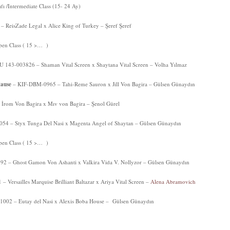
fı /Intermediate Class (15- 24 Ay)
ReisZade Legal x Alice King of Turkey – Şeref Şeref
Open Class ( 15 >… )
 143-003826 – Shaman Vital Screen x Shaytana Vital Screen – Volha Yılmaz
Hause
– KIF-DBM-0965 – Tahi-Reme Sauron x Jill Von Bagira – Gülsen Günaydın
rom Von Bagira x Mıv von Bagira – Şenol Gürel
4 – Styx Tunga Del Nasi x Magenta Angel of Shaytan – Gülsen Günaydın
 Open Class ( 15 >… )
 – Ghost Gamon Von Ashanti x Valkira Vida V. Nollyzor – Gülsen Günaydın
 Versailles Marquise Brilliant Baltazar x Ariya Vital Screen –
Alena Abramovich
002 – Eutay del Nasi x Alexis Boba House – Gülsen Günaydın