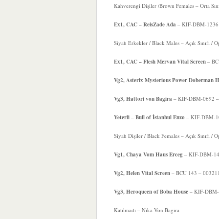
Kahverengi Dişiler /Brown Females – Orta Sını
Ex1, CAC – ReisZade Ada
– KIF-DBM-1236 – 
Siyah Erkekler / Black Males – Açık Sınıfı / 
Ex1, CAC – Flesh Mervan Vital Screen
– BCU
Vg2, Asterix Mysterious Power Doberman 
Vg3, Hattori von Bagira
– KIF-DBM-0692 – İ
Yeterli – Bull of İstanbul Enzo
– KIF-DBM-105
Siyah Dişiler / Black Females – Açık Sınıfı /
Vg1, Chaya Vom Haus Erceg
– KIF-DBM-1492
Vg2, Helen Vital Screen
– BCU 143 – 003211 –
Vg3, Heroqueen of Boba House
– KIF-DBM-1
Katılmadı – Nika Von Bagira