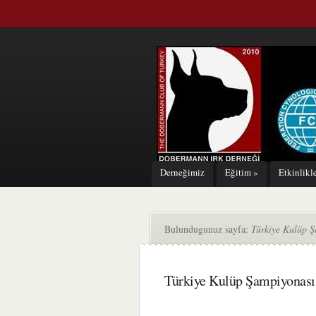
Derneğimiz
Eğitim
»
Etkinlikl
Bulundugunuz sayfa:
Türkiye Kulüp 
Türkiye Kulüp Şampiyonası