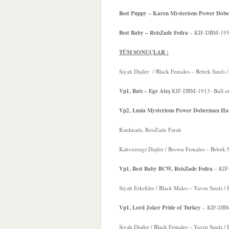
Best Puppy – Karen Mysterious Power Dob
Best Baby – ReisZade Fedra
– KIF-DBM-1956 
TÜM SONUÇLAR :
Siyah Dişiler / Black Females – Bebek Sınıfı /
Vp1, Batı – Ege Ateş
KIF-DBM-1913- Bull of 
Vp2, Lusia Mysterious Power Doberman H
Katılmadı, ReisZade Farah
Kahverengi Dişiler / Brown Females – Bebek Sı
Vp1, Best Baby BCW, ReisZade Fedra
– KIF-
Siyah Erkekler / Black Males – Yavru Sınıfı / 
Vp1, Lord Joker Pride of Turkey
– KIF-DBM-
Siyah Dişiler / Black Females – Yavru Sınıfı / 