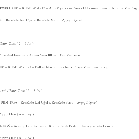
erman Hause
– KIF-DBM-1712 – Arto Mysterious Power Doberman Hause x Impreza Von Bagir
– ReisZade İzzi Oğul x ReisZade Sarra – Ayşegül Şeref
 Baby Class ( 3 – 6 Ay )
İstanbul Escobar x Amino Vero Jillian – Can Yurdacan
ause
– KIF-DBM-1927 – Bull of İstanbul Escobar x Chaya Vom Haus Erceg
nıfı / Baby Class ( 3 – 6 Ay )
DBM-1956 – ReisZade İzzi Oğul x ReisZade Sarra – Ayşegül Şeref
Puppy Class ( 6 – 9 Ay )
1835 – Arxangel von Schwarze Kraft x Farah Pride of Turkey – Batu Demirci
Puppy Class ( 6 – 9 Ay )