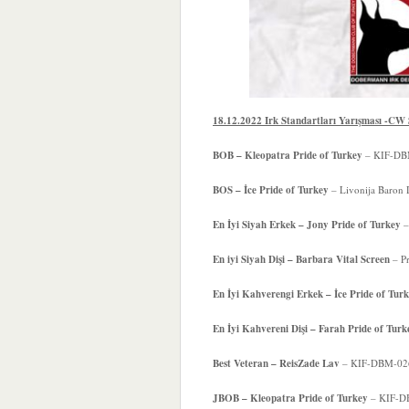
18.12.2022 Irk Standartları Yarışması -CW
BOB – Kleopatra Pride of Turkey
– KIF-DBM
BOS – İce Pride of Turkey
– Livonija Baron 
En İyi Siyah Erkek – Jony Pride of Turkey
–
En iyi Siyah Dişi –
Barbara Vital Screen
– Pr
En İyi Kahverengi Erkek –
İce Pride of Tur
En İyi Kahvereni Dişi –
Farah Pride of Turk
Best Veteran – ReisZade Lav
– KIF-DBM-0268 
JBOB – Kleopatra Pride of Turkey
– KIF-DB