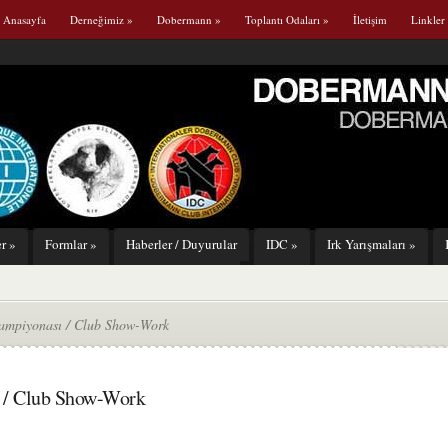
Anasayfa
Derneğimiz
»
Dobermann
»
Toplantı Odaları
»
İletişim
Linkler
er
»
Formlar
»
Haberler / Duyurular
IDC
»
Irk Yarışmaları
»
Şampiyonası / Club Show-Work
 / Club Show-Work