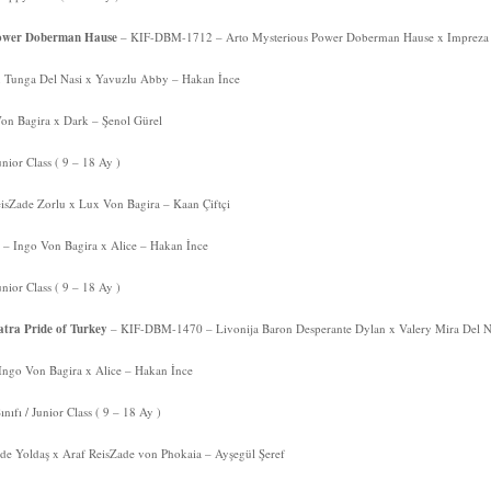
Power Doberman Hause
– KIF-DBM-1712 – Arto Mysterious Power Doberman Hause x Impreza 
Tunga Del Nasi x Yavuzlu Abby – Hakan İnce
n Bagira x Dark – Şenol Gürel
unior Class ( 9 – 18 Ay )
Zade Zorlu x Lux Von Bagira – Kaan Çiftçi
Ingo Von Bagira x Alice – Hakan İnce
unior Class ( 9 – 18 Ay )
ra Pride of Turkey
– KIF-DBM-1470 – Livonija Baron Desperante Dylan x Valery Mira Del N
go Von Bagira x Alice – Hakan İnce
fı / Junior Class ( 9 – 18 Ay )
 Yoldaş x Araf ReisZade von Phokaia – Ayşegül Şeref