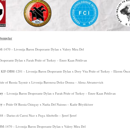
 Sonuçlar
-1470 – Livonija Baron Desperante Dylan x Valery Mira Del
Desperante Dylan x Farah Pride of Turkey – Emre Kaan Pehlivan
 KIF-DBM-1201 – Livonija Baron Desperante Dylan x Dory Vita Pride of Turkey – Ekrem Önce
ide of Russia Taymir x Livonija Baronesa Dolce Donna – Alena Abramovich
key
– Livonija Baron Desperante Dylan x Farah Pride of Turkey – Emre Kaan Pehlivan
ey –
Pride Of Russia Chingay x Nadia Del Naissus – Kadir Böyüközer
– Darius di Caresi Nice x Fuga Altobello – Şeref Şeref
M-1470 – Livonija Baron Desperante Dylan x Valery Mira Del