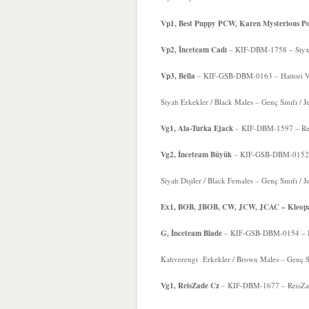
Vp1, Best Puppy PCW, Karen Mysterious 
Vp2, İnceteam Cadı
– KIF-DBM-1758 – Styx 
Vp3, Bella
– KIF-GSB-DBM-0163 – Hattori Vo
Siyah Erkekler / Black Males – Genç Sınıfı / J
Vg1, Ala-Turka Ejack
– KIF-DBM-1597 – Reis
Vg2, İnceteam Büyük
– KIF-GSB-DBM-0152 – 
Siyah Dişiler / Black Females – Genç Sınıfı / J
Ex1, BOB, JBOB, CW, JCW, JCAC – Kleopat
G, İnceteam Blade
– KIF-GSB-DBM-0154 – In
Kahverengi Erkekler / Brown Males – Genç Sını
Vg1, ReisZade Cz
– KIF-DBM-1677 – ReisZade