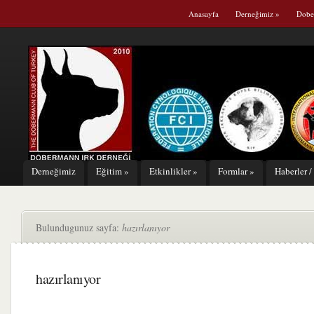
Anasayfa
Derneğimiz
»
Dobe
Derneğimiz
Eğitim
»
Etkinlikler
»
Formlar
»
Haberler /
Bulundugunuz sayfa:
hazırlanıyor
hazırlanıyor