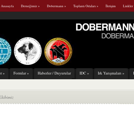
Anasayfa
Derneğimiz
»
Dobermann
»
Toplantı Odaları
»
İletişim
Linkler
er
»
Formlar
»
Haberler / Duyurular
IDC
»
Irk Yarışmaları
»
Ekibimiz