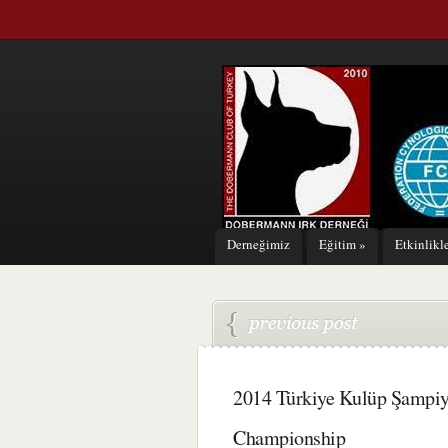
Derneğimiz
Eğitim
»
Etkinlikl
2014 Türkiye Kulüp Şampiy
Championship