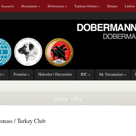
Anasayfa
Derneğimiz
»
Dobermann
»
Toplantı Odaları
»
İletişim
Linkler
er
»
Formlar
»
Haberler / Duyurular
IDC
»
Irk Yarışmaları
»
onası / Turkey Club