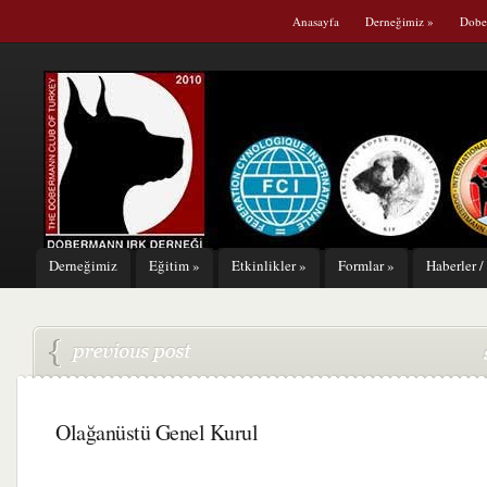
Anasayfa
Derneğimiz
»
Dobe
Derneğimiz
Eğitim
»
Etkinlikler
»
Formlar
»
Haberler /
Olağanüstü Genel Kurul