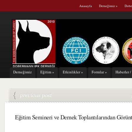
Anasayfa
Derneğimiz
»
Dobe
Derneğimiz
Eğitim
»
Etkinlikler
»
Formlar
»
Haberler /
Eğitim Semineri ve Dernek Toplantılarından Görünt